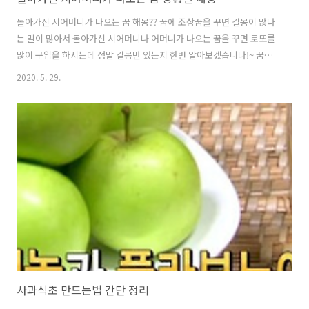
돌아가신 시어머니가 나오는 꿈 해몽?? 꿈에 조상꿈을 꾸면 길몽이 많다
는 말이 많아서 돌아가신 시어머니나 어머니가 나오는 꿈을 꾸면 로또를
많이 구입을 하시는데 정말 길몽만 있는지 한번 알아보겠습니다!~ 꿈에
돌아가신 시어머니의 제사를 준비하거나 지내는꿈 ---집안에 안좋았던
2020. 5. 29.
일들이 사라지고 친인척등과도 우애가 깊어지며 가화만사성이라고 집안
이 아주 평안해지는 시어머니꿈 입니다. 꿈에서 시어머니가 도둑이나 강
도에게 죽임을 당하는 꿈 ---시어머니가 건강하게 오래 사시며 집안에 경
사가 생기는 꿈 입니다. 꿈에서 돌아가신 시어머니가 슬픈 모습으로 나타
나는 꿈 ---가족중 질병이나 사고수 금전운이 안좋게 되는 꿈 입니다. 그
럼 꿈에서 돌아가신 시어머니가 밝은 모습으로 나오시는 꿈 ---위의 내용
과는 반대되는 일..
사과식초 만드는법 간단 정리