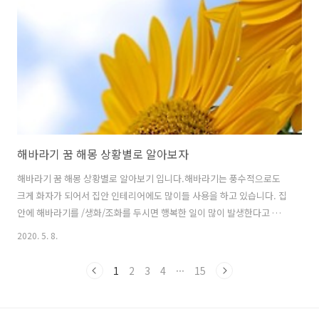
다가 떨어지는 꿈 ---이혼수나 질병에 노출이 될수 있으니 조심하라는 경
고의 수박에 관련된 꿈 입니다. 꿈에서 갑자기 수박이 태양/해로 바뀌는
것을 보..
해바라기 꿈 해몽 상황별로 알아보자
해바라기 꿈 해몽 상황별로 알아보기 입니다.해바라기는 풍수적으로도
크게 화자가 되어서 집안 인테리어에도 많이들 사용을 하고 있습니다. 집
안에 해바라기를 /생화/조화를 두시면 행복한 일이 많이 발생한다고 합
니다. 저희도 자영업 매장을 할때는 항상 해바라기를 생화를 하기에는 그
2020. 5. 8.
렇고 해바라기 조화로 인테리어를 하는데 보통 가게를 하시는 분들도 해
바라기를 많이들 사용을 하고 있습니다, 그럼 해바라기가 현실에서는 아
1
2
3
4
···
15
주 좋은 의미를 가지고 있는데 꿈에서는 어 떤 해몽들이 있는지 한번 알
아보겠습니다. 꿈에서 해바라기 씨를 많은 사람들께 나누어 주는 해바라
기 꿈 ---당신의 재물이나 금전이 새어 나가고 하는일 없이 바쁘게 움직