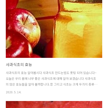
이 됩니다 그리고 가까운 지인들에게 많이 베푸세요 뭐니뭐니해도 당신
을 제일 아끼고 챙겨주는 것은 가족과 친한 친구들이랍니다. 소띠 주간운
세 ----앞만 보고 달려온 당신은 이번주에는 당신을 위해서 시간을 할해
를 해보세요 하고 싶었던 것도 좀 하시고 여행도 좋구여 오롯히 당신만을
위한 한주가 되시면 좋습니..
사과식초의 효능
사과식초의 효능 알아봅시다 사과식초 만드는법도 폿팅 되어 있습니다~
오늘은 우리 몸에 너무 좋은 사과식초에 대해 알아 보겠습니다 사과식초
의 많은 효능들을 알아 볼까합니다.참 그리고 식초는 크게 두가지 종류로
나누어져 있습니다 합성초와 양조초 입니다 자연적인 발효로 만든 식초
2020. 5. 14.
가 양조초 입니다. 사과식초는 과일 성분이라 일단 다른 식초에 비해서는
먹기가 좀더 좋은것 같습니다 새콤하고 과일맛도 나고 ~ 사과식초를 먹
는방법은 사과식초 한스푼이나 양은 먹다가 조절 하시면 되구여 사과식