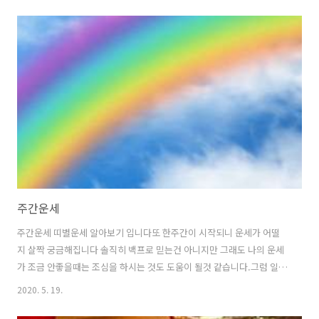
볼까요? 꿈에서 남편이 바람피는 꿈 --- 이 꿈은 지금 현실에서 당신이 매
우 불안해 하고 노심초사 하는 심리 상태를 나타내는 꿈 입니다 괜한 오
해와 문제아닌 문제로 서로가 다툼이 많습니다 말 하마디를 하더러도 서
로가 예의를 갖추는 것이 좋습니다 속 시원하게 부부간에 대화를 해보시
길 바랍니다. 꿈에서 남편이 자신보다도 어린 여자와 바람피는 꿈 ---당
신이 생각지도 못한 일이 생길수가 있으며 당신이 계획하고 실현하려던
목표가 있었다면 실패를..
주간운세
주간운세 띠별운세 알아보기 입니다또 한주간이 시작되니 운세가 어떨
지 살짝 궁금해집니다 솔직히 백프로 믿는건 아니지만 그래도 나의 운세
가 조금 안좋을때는 조심을 하시는 것도 도움이 될것 같습니다.그럼 일단
은~기분좋은 한주 시작하시구여 띠별로 주간운세를 알려 드리겠습니다~
2020. 5. 19.
먼저 쥐띠운세 입니다.쥐띠 주간운세 ---이번주에는 구설수에 조심하세
요 괜한 오해가 큰 다툼이 될수도 있으니 경거망동은 안하시는 것이 도움