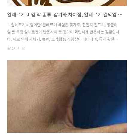
알레르기 비염 약 종류, 감기와 차이점, 알레르기 결막염 증상 총정리
1. 알레르기 비염이란?알레르기 비염은 꽃가루, 집먼지 진드기, 동물의
털 등 특정 알레르겐에 반응하여 코 점막이 과민하게 반응하는 질환입니
다. 이로 인해 재채기, 콧물, 코막힘 등의 증상이 나타나며, 특히 환절기
나 특정 환경에서 증상이 심해질 수 있습니다.2. 알레르기 비염 증상과
2025. 3. 10.
감기 증상의 차이점알레르기 비염과 감기는 증상이 비슷해서 혼동하
기 쉽지만 몇 가지 차이점이 있으니 확인해서 자신의 병명이 무엇인지
를 좀 더 잘 구분하는 것이 바람직합니다. 구분알레르기 비염감기원인
꽃가루, 집먼지 진드기 등 알레르겐바이러스 감염콧물맑고 물처럼 흐름
점성이 있고 누렇거나 초록빛일 수 있음재채기연속적으로 여러 번간헐
적으로 발생코막힘자주 발생하며 지속됨코막힘과 함께 목의 통증, 가
래 동반 가능발열없음미열 또는 고열 ..